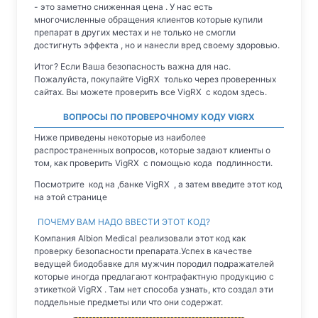
- это заметно сниженная цена . У нас есть
многочисленные обращения клиентов которые купили
препарат в других местах и не только не смогли
достигнуть эффекта , но и нанесли вред своему здоровью.
Итог? Если Ваша безопасность важна для нас.
Пожалуйста, покупайте VigRX только через проверенных
сайтах. Вы можете проверить все VigRX с кодом здесь.
ВОПРОСЫ ПО ПРОВЕРОЧНОМУ КОДУ VIGRX
Ниже приведены некоторые из наиболее
распространенных вопросов, которые задают клиенты о
том, как проверить VigRX с помощью кода подлинности.
Посмотрите код на ,банке VigRX , а затем введите этот код
на этой странице
ПОЧЕМУ ВАМ НАДО ВВЕСТИ ЭТОТ КОД?
Компания Albion Medical реализовали этот код как
проверку безопасности препарата.Успех в качестве
ведущей биодобавке для мужчин породил подражателей
которые иногда предлагают контрафактную продукцию с
этикеткой VigRX . Там нет способа узнать, кто создал эти
поддельные предметы или что они содержат.