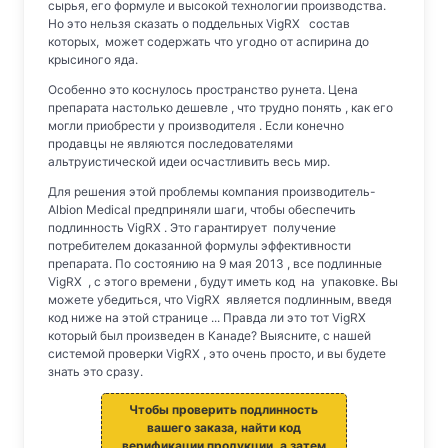
сырья, его формуле и высокой технологии производства.
Но это нельзя сказать о поддельных VigRX состав
которых, может содержать что угодно от аспирина до
крысиного яда.
Особенно это коснулось пространство рунета. Цена
препарата настолько дешевле , что трудно понять , как его
могли приобрести у производителя . Если конечно
продавцы не являются последователями
альтруистической идеи осчастливить весь мир.
Для решения этой проблемы компания производитель-
Albion Mеdical предприняли шаги, чтобы обеспечить
подлинность VigRX . Это гарантирует получение
потребителем доказанной формулы эффективности
препарата. По состоянию на 9 мая 2013 , все подлинные
VigRX , с этого времени , будут иметь код на упаковке. Вы
можете убедиться, что VigRX является подлинным, введя
код ниже на этой странице ... Правда ли это тот VigRX
который был произведен в Канаде? Выясните, с нашей
системой проверки VigRX , это очень просто, и вы будете
знать это сразу.
Чтобы проверить подлинность
вашего заказа, найти код
верификации продукции, а затем