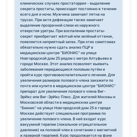
клинических случаях простаторрея - выделение
секрета простаты, происходит постоянно в течение
всего дня и ночи. Мужчина замечает пятна на
трусах. При акте дефекации также замечает
выделение прозрачной слизи из наружного
отверстия уретры. При воспалении простаты-
секрет приобретает жёлтый или зелёный оттенок,
появляется неприятный запах. При этих симптомах
обязательно нужно сдать анализ ПЦР в
медицинском центре "БИОНИС" на улице
Новгородской дом 25 рядом с метро Алтуфьево в
городе Москве. Этот анализ позволяет выявить
заболевания передающиеся половым путём и
пройти курс противовоспалительного лечения. Для
увеличения размеров полового члена закажите по
почте или купите в медицинском центре "БИОНИС"
препарат для увеличения полового члена Виг-
ЭрИкс или Виг-ЭрИкс Плюс. Для жителей Москвы и
Московской области в медицинском центре
"Бионис" на улице Новгородской дом 25 в городе
Москве действует специальная программа по
увеличение полового члена. В неё входит курс
вакуумной терапии (локальное отрицательное
давление) на половой член в сочетании с магнитной
и лазерной терапией. Курс продолжается на фоне