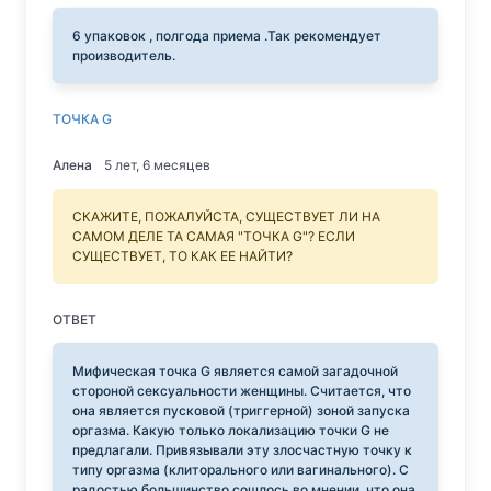
6 упаковок , полгода приема .Так рекомендует
производитель.
ТОЧКА G
Алена
5 лет, 6 месяцев
СКАЖИТЕ, ПОЖАЛУЙСТА, СУЩЕСТВУЕТ ЛИ НА
САМОМ ДЕЛЕ ТА САМАЯ "ТОЧКА G"? ЕСЛИ
СУЩЕСТВУЕТ, ТО КАК ЕЕ НАЙТИ?
ОТВЕТ
Мифическая точка G является самой загадочной
стороной сексуальности женщины. Считается, что
она является пусковой (триггерной) зоной запуска
оргазма. Какую только локализацию точки G не
предлагали. Привязывали эту злосчастную точку к
типу оргазма (клиторального или вагинального). С
радостью большинство сошлось во мнении, что она