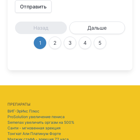
Отправить
Назад
Дальше
1
2
3
4
5
ПРЕПАРАТЫ
ВИГ-ЭрИкс Плюс
ProSolution увеличение пениса
Semenax увеличить оргазм на 500%
Санти - мгновенная эрекция
Тонгкат Али Платинум Форте
Маджик стафф - эрекция 72 часа