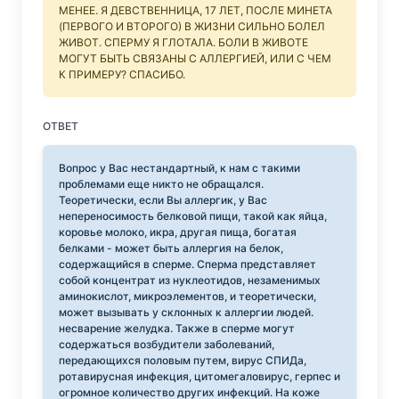
МЕНЕЕ. Я ДЕВСТВЕННИЦА, 17 ЛЕТ, ПОСЛЕ МИНЕТА
(ПЕРВОГО И ВТОРОГО) В ЖИЗНИ СИЛЬНО БОЛЕЛ
ЖИВОТ. СПЕРМУ Я ГЛОТАЛА. БОЛИ В ЖИВОТЕ
МОГУТ БЫТЬ СВЯЗАНЫ С АЛЛЕРГИЕЙ, ИЛИ С ЧЕМ
К ПРИМЕРУ? СПАСИБО.
ОТВЕТ
Вопрос у Вас нестандартный, к нам с такими
проблемами еще никто не обращался.
Теоретически, если Вы аллергик, у Вас
непереносимость белковой пищи, такой как яйца,
коровье молоко, икра, другая пища, богатая
белками - может быть аллергия на белок,
содержащийся в сперме. Сперма представляет
собой концентрат из нуклеотидов, незаменимых
аминокислот, микроэлементов, и теоретически,
может вызывать у склонных к аллергии людей.
несварение желудка. Также в сперме могут
содержаться возбудители заболеваний,
передающихся половым путем, вирус СПИДа,
ротавирусная инфекция, цитомегаловирус, герпес и
огромное количество других инфекций. На коже