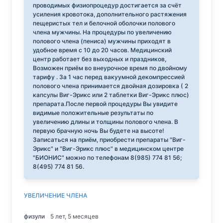
проводимых физиопроцедур достигается за счёт
усиления кровотока, дополнительного растяжения
пещеристых тел и белочной оболочки полового
члена мужчины. На процедуры по увеличению
полового члена (пениса) мужчины приходят в
удобное время с 10 до 20 часов. Медицинский
центр работает без выходных и праздников,
Возможен приём во внеурочное время по двойному
тарифу . За 1 час перед вакуумной декомпрессией
полового члена принимается двойная дозировка ( 2
капсулы Виг-Эрикс или 2 таблетки Виг-Эрикс плюс)
препарата.После первой процедуры Вы увидите
видимые положительные результаты по
увеличению длины и толщины полового члена. В
первую брачную ночь Вы будете на высоте!
Записаться на приём, приобрести препараты "Виг-
Эрикс" и "Виг-Эрикс плюс" в медицинском центре
"БИОНИС" можно по телефонам 8(985) 774 81 56;
8(495) 774 81 56.
УВЕЛИЧЕНИЕ ЧЛЕНА
физули
5 лет, 5 месяцев