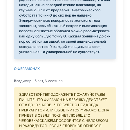
находиться на передней стенке влагалища, на
глубине 2-3 см от предверия. Анатомического
субстрата точки G до сих пор не найдено.
Эмпирически всю поверхность женского тела
женщины, весь её кожный покров и выстилающих
полости слизистые оболочки можно рассматривать
как одну большую точку G. Каждая женщина до сих
пор остаётся загадкой, со своей индивидуальной
сексуальностью. У каждой женщины она своя,
уникальная - и универсальной не существует.
О ФЕРАМОНАХ
Владимир
5 лет, 6 месяцев
ЗДРАВСТВУЙТЕ!ПОДСКАЖИТЕ ПОЖАЛУЙСТА,ВЫ
ПИШИТЕ,ЧТО ФИРАМОН НА ДЕВУШКУ ДЕЙСТВУЕТ
ОТ 8 ДО 10 ЧАСОВ...ЧТО БУДЕТ С НЕЙ,КОГДА
ПРЕКРАТИТСЯ ИЛИ (ВЫВЕТРИТСЯ)ФИРАМОН...ОНА
ПРИДЕТ В СЕБЯ,И ПОКИНЕТ ЛЮБЯЩЕГО
ЧЕЛОВЕКА?СКАЖЕМ:ПОССОРИТСЯ С ЧЕЛОВЕКОМ
И РАЗОЙДУТСЯ...ЕСЛИ ЧЕЛОВЕК ВЛЮБИЛСЯ В