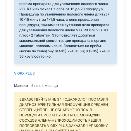
приёма препарата для увеличения полового члена
VIG-RX и включает в себя от 15 до 20 процедур.
Процедура по увеличению полового члена длиться
10-15 минут, за 1-1,5 часа, в день проведения
процедуры, принимается суточная доза препарата
для увеличения полового члена VIG-RX или VIG-RX
плюс- 2 таблетки. Это позволяет добиться
максимальной концентрации препарата в органе
мишене- половом члене. Записаться на приём
можно по телефону 8(495) 774 81 56; 8 (985) 774 81
56 круглосуточно.
VIGRX PLUS
Максим
5 лет, 4 месяца
ЗДРАВСТВУЙТЕ.МНЕ 34 ГОДА,УРОЛОГ ПОСТАВИЛ
ДИАГНОЗ ЭРЕКТИЛЬНАЯ ДИСФУНКЦИЯ СРЕДНЕЙ
СТЕПЕНИ,ИППП-НЕ ОБНАРУЖЕНО,ПСА-В
НОРМЕ,УЗИ ПРОСТАТЫ-ОСТАТОК МОЧИ,УЖИ
СОСУДОВ ЧЛЕНА-НЕПРОХОДИМОСТЬ.РЕШИЛ
ПОПРОБОВАТЬ VIGRX PLUS,ЗАКАЗАЛ 1 УПАКОВКУ
НА ОФИЦИАЛЬНОМ САЙТЕ,НАЧАЛ