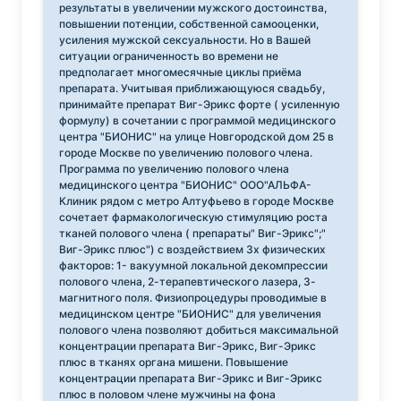
результаты в увеличении мужского достоинства,
повышении потенции, собственной самооценки,
усиления мужской сексуальности. Но в Вашей
ситуации ограниченность во времени не
предполагает многомесячные циклы приёма
препарата. Учитывая приближающуюся свадьбу,
принимайте препарат Виг-Эрикс форте ( усиленную
формулу) в сочетании с программой медицинского
центра "БИОНИС" на улице Новгородской дом 25 в
городе Москве по увеличению полового члена.
Программа по увеличению полового члена
медицинского центра "БИОНИС" ООО"АЛЬФА-
Клиник рядом с метро Алтуфьево в городе Москве
сочетает фармакологическую стимуляцию роста
тканей полового члена ( препараты" Виг-Эрикс";"
Виг-Эрикс плюс") с воздействием 3х физических
факторов: 1- вакуумной локальной декомпрессии
полового члена, 2-терапевтического лазера, 3-
магнитного поля. Физиопроцедуры проводимые в
медицинском центре "БИОНИС" для увеличения
полового члена позволяют добиться максимальной
концентрации препарата Виг-Эрикс, Виг-Эрикс
плюс в тканях органа мишени. Повышение
концентрации препарата Виг-Эрикс и Виг-Эрикс
плюс в половом члене мужчины на фона