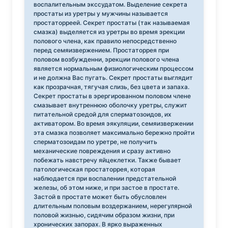
воспалительным экссудатом. Выделение секрета
простаты из уретры у мужчины называется
простаторреей. Секрет простаты (так называемая
смазка) выделяется из уретры во время эрекции
полового члена, как правило непосредственно
перед семяизвержением. Простаторрея при
половом возбужденни, эрекции полового члена
является нормальным физиологическим процессом
и не должна Вас пугать. Секрет простаты выглядит
как прозрачная, тягучая слизь, без цвета и запаха.
Секрет простаты в эрергированном половом члене
смазывает внутреннюю оболочку уретры, служит
питательной средой для сперматозоидов, их
активатором. Во время эякуляции, семяизвержении
эта смазка позволяет максимально бережно пройти
сперматозоидам по уретре, не получить
механические повреждения и сразу активно
побежать навстречу яйцеклетки. Также бывает
патологическая простаторрея, которая
наблюдается при воспалении предстательной
железы, об этом ниже, и при застое в простате.
Застой в простате может быть обусловлен
длительным половым воздержанием, нерегулярной
половой жизнью, сидячим образом жизни, при
хронических запорах. В ярко выраженных