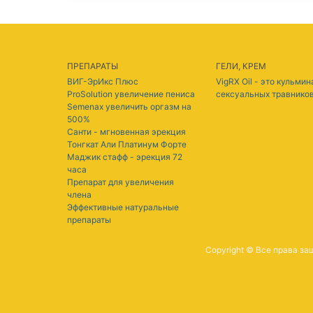
ПРЕПАРАТЫ
ГЕЛИ, КРЕМ
ВИГ-ЭрИкс Плюс
VigRX Oil - это кульми
ProSolution увеличение пениса
сексуальных травнико
Semenax увеличить оргазм на
500%
Санти - мгновенная эрекция
Тонгкат Али Платинум Форте
Маджик стафф - эрекция 72
часа
Препарат для увеличения
члена
Эффективные натуральные
препараты
Copyright © Все права з