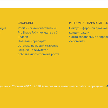
ЗДОРОВЬЕ
ИНТИМНАЯ ПАРФЮМЕРИ
нация
Pozitiv - живи счастливым !
Нексус - феромон двойной
в
ProShape RX - похудеть за 3
концентрации
недели
Часто задаваемые вопрос
Новитал - препарат
феромонах
останавливающий старение
Генф 20 - стимулятор
собственного гормона роста
ащищены. 28cm.ru 2007 - 2026 Копирование материалов сайта запрещено -
И