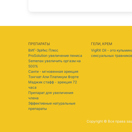
ПРЕПАРАТЫ
ГЕЛИ, КРЕМ
ВИГ-ЭрИкс Плюс
VigRX Oil - это кульми
ProSolution увеличение пениса
сексуальных травнико
Semenax увеличить оргазм на
500%
Санти - мгновенная эрекция
Тонгкат Али Платинум Форте
Маджик стафф - эрекция 72
часа
Препарат для увеличения
члена
Эффективные натуральные
препараты
Copyright © Все права з