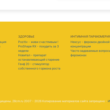
ЗДОРОВЬЕ
ИНТИМНАЯ ПАРФЮМЕРИ
нация
Pozitiv - живи счастливым !
Нексус - феромон двойной
в
ProShape RX - похудеть за 3
концентрации
недели
Часто задаваемые вопрос
Новитал - препарат
феромонах
останавливающий старение
Генф 20 - стимулятор
собственного гормона роста
ащищены. 28cm.ru 2007 - 2026 Копирование материалов сайта запрещено -
И