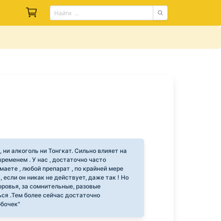
 ни алкоголь ни Тонгкат. Сильно влияет на
временем . У нас , достаточно часто
аете , любой препарат , по крайней мере
 если он никак не действует, даже так ! Но
оровья, за сомнительные, разовые
ься .Тем более сейчас достаточно
обочек"