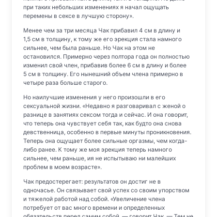
при таких небольших изменениях я начал ощущать
перемены в сексе в лучшую сторону».
Менее чем за три месяца Чак прибавил 4 см в длину и
1,5 см в толщину, к тому же его эрекция стала намного
сильнее, чем была раньше. Но Чак на этом не
остановился. Примерно через полтора года он полностью
изменил свой член, прибавив более 6 см в длину и более
5 см в толщину. Его нынешний объем члена примерно в
четыре раза больше старого.
Но наилучшие изменения у него произошли в его
сексуальной жизни. «Недавно я разговаривал с женой о
разнице в занятиях сексом тогда и сейчас. И она говорит,
что теперь она чувствует себя так, как будто она снова
девственница, особенно в первые минуты проникновения.
Теперь она ощущает более сильные оргазмы, чем когда-
либо ранее. К тому же моя эрекция теперь намного
сильнее, чем раньше, ия не испытываю ни малейших
проблем в моем возрасте».
Чак предостерегает: результатов он достиг не в
одночасье. Он связывает свой успех со своим упорством
и тяжелой работой над собой. «Увеличение члена
потребует от вас много времени и определенных
обязательств перед самим собой, — говорит Чак. — Тем не