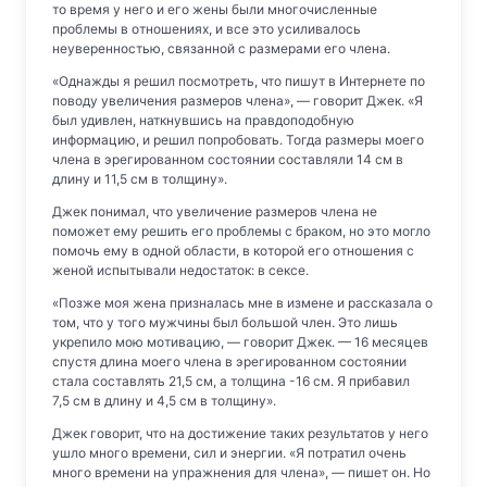
то время у него и его жены были многочисленные
проблемы в отношениях, и все это усиливалось
неуверенностью, связанной с размерами его члена.
«Однажды я решил посмотреть, что пишут в Интернете по
поводу увеличения размеров члена», — говорит Джек. «Я
был удивлен, наткнувшись на правдоподобную
информацию, и решил попробовать. Тогда размеры моего
члена в эрегированном состоянии составляли 14 см в
длину и 11,5 см в толщину».
Джек понимал, что увеличение размеров члена не
поможет ему решить его проблемы с браком, но это могло
помочь ему в одной области, в которой его отношения с
женой испытывали недостаток: в сексе.
«Позже моя жена призналась мне в измене и рассказала о
том, что у того мужчины был большой член. Это лишь
укрепило мою мотивацию, — говорит Джек. — 16 месяцев
спустя длина моего члена в эрегированном состоянии
стала составлять 21,5 см, а толщина -16 см. Я прибавил
7,5 см в длину и 4,5 см в толщину».
Джек говорит, что на достижение таких результатов у него
ушло много времени, сил и энергии. «Я потратил очень
много времени на упражнения для члена», — пишет он. Но