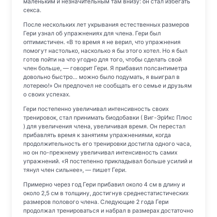
маленьким и незначительным там внизу: он стал избегать
секса.
После нескольких лет укрывания естественных размеров
Гери узнал об упражнениях для члена. Гери был
оптимистичен. «В то время я не верил, что упражнения
помогут настолько, насколько я бы этого хотел. Но я был
готов пойти на что угодно для того, чтобы сделать свой
член больше, — говорит Гери. Я прибавил полсантиметра
довольно быстро… можно было подумать, я выиграл в
лотерею!» Он предпочел не сообщать его семье и друзьям
о своих успехах.
Гери постепенно увеличивал интенсивность своих
тренировок, стал принимать биодобавки ( Виг-ЭрИкс Плюс
) для увеличения члена, увеличивая время. Он перестал
прибавлять время к занятиям упражнениями, когда
продолжительность его тренировки достигла одного часа,
но он по-прежнему увеличивал интенсивность самих
упражнений. «Я постепенно прикладывал больше усилий и
тянул член сильнее», — пишет Гери.
Примерно через год Гери прибавил около 4 см в длину и
около 2,5 см в толщину, достигнув среднестатистических
размеров полового члена. Следующие 2 года Гери
продолжал тренироваться и набрал в размерах достаточно