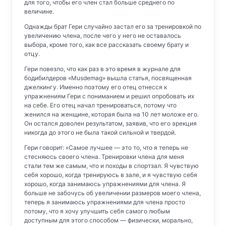
для того, чтобы его член стал больше среднего по
величине.
Однажды брат Гери случайно застал его за тренировкой по
увеличению члена, после чего у него не оставалось
выбора, кроме того, как все рассказать своему брату и
отцу.
Гери повезло, что как раз в это время в журнале для
бодибилдеров «Musdemag» вышла статья, посвященная
джелкингу. Именно поэтому его отец отнесся к
упражнениям Гери с пониманием и решил опробовать их
на себе. Его отец начал тренироваться, потому что
женился на женщине, которая была на 10 лет моложе его.
Он остался доволен результатом, заявив, что его эрекция
никогда до этого не была такой сильной и твердой.
Гери говорит: «Самое лучшее — это то, что я теперь не
стесняюсь своего члена. Тренировки члена для меня
стали тем же самым, что и походы в спортзал. Я чувствую
себя хорошо, когда тренируюсь в зале, и я чувствую себя
хорошо, когда занимаюсь упражнениями для члена. Я
больше не забочусь об увеличении размеров моего члена,
теперь я занимаюсь упражнениями для члена просто
потому, что я хочу улучшить себя самого любым
доступным для этого способом — физически, морально,