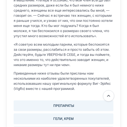
и мышление: «Теперь я осознаю, что мой член всегда был
средних размеров, даже если бы я был немного ниже
среднего, женщины все еще интересовались бы мной, —
говорит он. — Сейчас я встречаю тех женщин, с которыми
я раньше учился, и узнаю от них, что они постоянно хотели
меня еще тогда. Кто бы мог подумать? Когда я был
моложе, я так беспокоился о размерах своего члена, что
упустил много возможностей его использовать».
«Я советую всем молодым парням, которые беспокоятся
за свои размеры, расслабиться и просто забыть об этом.
Действуйте, будьте УВЕРЕНЫ В СЕБЕ, и тогда вы поймете,
что это именно то, что действительно заводит женщин, и
никакие размеры тут ни при чем».
Приведенные ниже отзывы были присланы нам
несколькими из наиболее удовлетворенных покупателей,
использовавших нашу оригинальную формулу Виг-ЭрИкс
(VigRx) вместе с нашей программой.
ПРЕПАРАТЫ
ГЕЛИ, КРЕМ