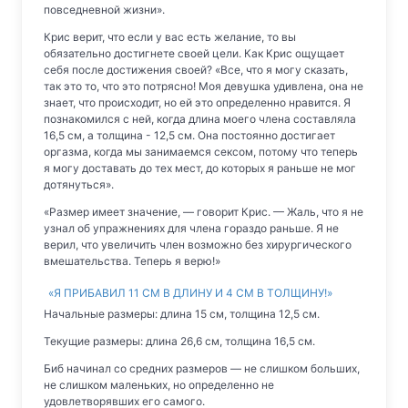
повседневной жизни».
Крис верит, что если у вас есть желание, то вы
обязательно достигнете своей цели. Как Крис ощущает
себя после достижения своей? «Все, что я могу сказать,
так это то, что это потрясно! Моя девушка удивлена, она не
знает, что происходит, но ей это определенно нравится. Я
познакомился с ней, когда длина моего члена составляла
16,5 см, а толщина - 12,5 см. Она постоянно достигает
оргазма, когда мы занимаемся сексом, потому что теперь
я могу доставать до тех мест, до которых я раньше не мог
дотянуться».
«Размер имеет значение, — говорит Крис. — Жаль, что я не
узнал об упражнениях для члена гораздо раньше. Я не
верил, что увеличить член возможно без хирургического
вмешательства. Теперь я верю!»
«Я ПРИБАВИЛ 11 СМ В ДЛИНУ И 4 СМ В ТОЛЩИНУ!»
Начальные размеры: длина 15 см, толщина 12,5 см.
Текущие размеры: длина 26,6 см, толщина 16,5 см.
Биб начинал со средних размеров — не слишком больших,
не слишком маленьких, но определенно не
удовлетворявших его самого.