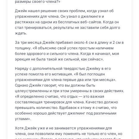
размеры своего члена?»
Джейк нашел решение своих проблем, когда узнал об
упражнениях для члена. Он узнал о джелкинге и
растяжках на одном из бесплатных веб-сайтов. Когда он
стал тренироваться, результаты не заставили себя долго
ждать.
За три месяца Джейк прибавил около 4 см в длину и 2 см в
толщину. «Я объясняю свой успех простым наличием
более здорового и сильного члена. Когда я начинал, моя
эрекция не была такой же сильной, как сейчас».
Наряду с дополнительной твердостью Джейку в его
успехе помогла его мотивация. «Я был поглощен
упражнениями для члена первые два или три месяца».
Однако Джейк говорит, что вы должны быть
целеустремленны и при этом умеренны в своих действиях.
«Я определенно считаю, что отдых — это важная
составляющая тренировок для члена. Качество должно
превышать количество. Вдобавок к этому я считаю, что
особенно хорошо действует джелкинг под различными
углами».
Хотя Джейк уже и не занимается упражнениями для
члена, они позволили ему поменять не только его член, но