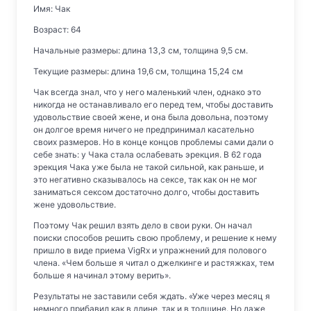
Имя: Чак
Возраст: 64
Начальные размеры: длина 13,3 см, толщина 9,5 см.
Текущие размеры: длина 19,6 см, толщина 15,24 см
Чак всегда знал, что у него маленький член, однако это
никогда не останавливало его перед тем, чтобы доставить
удовольствие своей жене, и она была довольна, поэтому
он долгое время ничего не предпринимал касательно
своих размеров. Но в конце концов проблемы сами дали о
себе знать: у Чака стала ослабевать эрекция. В 62 года
эрекция Чака уже была не такой сильной, как раньше, и
это негативно сказывалось на сексе, так как он не мог
заниматься сексом достаточно долго, чтобы доставить
жене удовольствие.
Поэтому Чак решил взять дело в свои руки. Он начал
поиски способов решить свою проблему, и решение к нему
пришло в виде приема VigRx и упражнений для полового
члена. «Чем больше я читал о джелкинге и растяжках, тем
больше я начинал этому верить».
Результаты не заставили себя ждать. «Уже через месяц я
немного прибавил как в длине, так и в толщине. Но даже