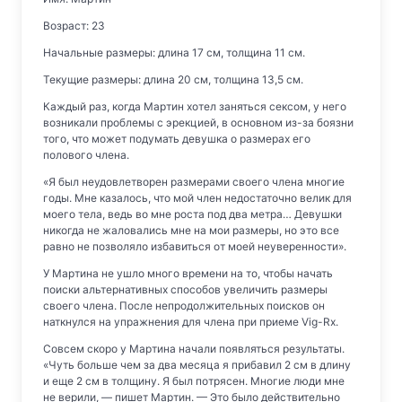
Возраст: 23
Начальные размеры: длина 17 см, толщина 11 см.
Текущие размеры: длина 20 см, толщина 13,5 см.
Каждый раз, когда Мартин хотел заняться сексом, у него
возникали проблемы с эрекцией, в основном из-за боязни
того, что может подумать девушка о размерах его
полового члена.
«Я был неудовлетворен размерами своего члена многие
годы. Мне казалось, что мой член недостаточно велик для
моего тела, ведь во мне роста под два метра… Девушки
никогда не жаловались мне на мои размеры, но это все
равно не позволяло избавиться от моей неуверенности».
У Мартина не ушло много времени на то, чтобы начать
поиски альтернативных способов увеличить размеры
своего члена. После непродолжительных поисков он
наткнулся на упражнения для члена при приеме Vig-Rx.
Совсем скоро у Мартина начали появляться результаты.
«Чуть больше чем за два месяца я прибавил 2 см в длину
и еще 2 см в толщину. Я был потрясен. Многие люди мне
не верили, — пишет Мартин. — Это было действительно