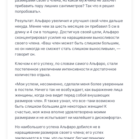
размерами своего члена, но какой мужчина не захочет
прибавить пару лишних сантиметров? Так что я решил
попробовать».
Результат: Альфаро увеличил и улучшил свой член дальше
некуда. Менее чем за шесть месяцев он прибавил 5 см в
длину и 4 см в толщину. Достигнув своей цели, Альфаро
сконцентрировал усилия на наращивании выносливости
своего члена. «Ваш член может быть слишком большим,
но он никогда не сможет стать слишком выносливым», —
говорит он.
Ключом к его успеху, по словам самого Альфаро, стали
постепенное увеличении интенсивности и достаточное
количество отдыха.
«Мои успехи, несомненно, сделали меня более уверенным
в постели. Ничего так не возбуждает, как выражение лица
женщины, когда она видит перед собой внушающих
размеров член. Я также узнал, что все-таки возможно
быть слишком большим для некоторых женщин! К
счастью, моя жена вполне удовлетворена моими
размерами и не испытывает ни малейшего дискомфорта».
Но наибольшего успеха Альфаро добился не в
наращивании размеров своего члена; его успех
заключается в том, что он помог бесчисленному