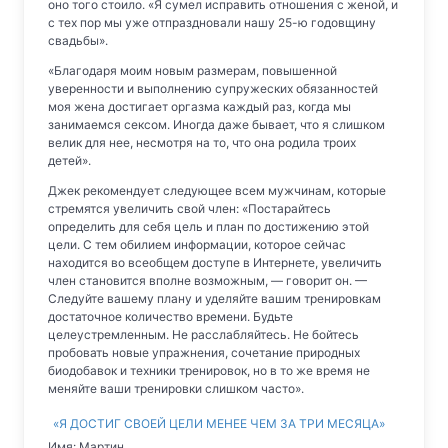
оно того стоило. «Я сумел исправить отношения с женой, и
с тех пор мы уже отпраздновали нашу 25-ю годовщину
свадьбы».
«Благодаря моим новым размерам, повышенной
уверенности и выполнению супружеских обязанностей
моя жена достигает оргазма каждый раз, когда мы
занимаемся сексом. Иногда даже бывает, что я слишком
велик для нее, несмотря на то, что она родила троих
детей».
Джек рекомендует следующее всем мужчинам, которые
стремятся увеличить свой член: «Постарайтесь
определить для себя цель и план по достижению этой
цели. С тем обилием информации, которое сейчас
находится во всеобщем доступе в Интернете, увеличить
член становится вполне возможным, — говорит он. —
Следуйте вашему плану и уделяйте вашим тренировкам
достаточное количество времени. Будьте
целеустремленным. Не расслабляйтесь. Не бойтесь
пробовать новые упражнения, сочетание природных
биодобавок и техники тренировок, но в то же время не
меняйте ваши тренировки слишком часто».
«Я ДОСТИГ СВОЕЙ ЦЕЛИ МЕНЕЕ ЧЕМ ЗА ТРИ МЕСЯЦА»
Имя: Мартин