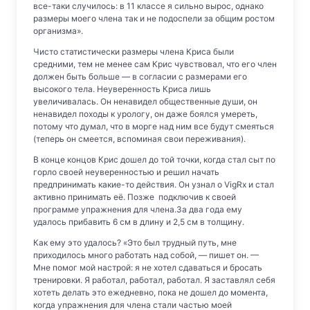
все-таки случилось: в 11 классе я сильно вырос, однако
размеры моего члена так и не подоспели за общим ростом
организма».
Чисто статистически размеры члена Криса были
средними, тем не менее сам Крис чувствовал, что его член
должен быть больше — в согласии с размерами его
высокого тела. Неуверенность Криса лишь
увеличивалась. Он ненавидел общественные души, он
ненавидел походы к урологу, он даже боялся умереть,
потому что думал, что в морге над ним все будут смеяться
(теперь он смеется, вспоминая свои переживания).
В конце концов Крис дошел до той точки, когда стал сыт по
горло своей неуверенностью и решил начать
предпринимать какие-то действия. Он узнал о VigRx и стал
активно принимать её. Позже подключив к своей
программе упражнения для члена.За два года ему
удалось прибавить 6 см в длину и 2,5 см в толщину.
Как ему это удалось? «Это был трудный путь, мне
приходилось много работать над собой, — пишет он. —
Мне помог мой настрой: я не хотел сдаваться и бросать
тренировки. Я работал, работал, работал. Я заставлял себя
хотеть делать это ежедневно, пока не дошел до момента,
когда упражнения для члена стали частью моей