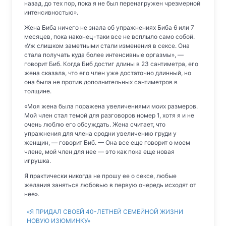
назад, до тех пор, пока я не был перенагружен чрезмерной
интенсивностью».
Жена Биба ничего не знала об упражнениях Биба 6 или 7
месяцев, пока наконец-таки все не всплыло само собой.
«Уж слишком заметными стали изменения в сексе. Она
стала получать куда более интенсивные оргазмы», —
говорит Биб. Когда Биб достиг длины в 23 сантиметра, его
жена сказала, что его член уже достаточно длинный, но
она была не против дополнительных сантиметров в
толщине.
«Моя жена была поражена увеличениями моих размеров.
Мой член стал темой для разговоров номер 1, хотя я и не
очень люблю его обсуждать. Жена считает, что
упражнения для члена сродни увеличению груди у
женщин, — говорит Биб. — Она все еще говорит о моем
члене, мой член для нее — это как пока еще новая
игрушка.
Я практически никогда не прошу ее о сексе, любые
желания заняться любовью в первую очередь исходят от
нее».
«Я ПРИДАЛ СВОЕЙ 40-ЛЕТНЕЙ СЕМЕЙНОЙ ЖИЗНИ
НОВУЮ ИЗЮМИНКУ»