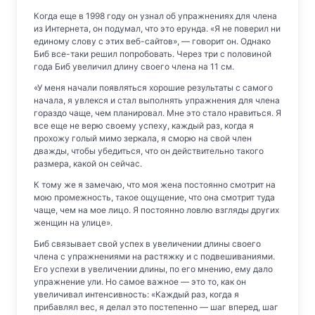
Когда еще в 1998 году он узнал об упражнениях для члена
из Интернета, он подумал, что это ерунда. «Я не поверил ни
единому слову с этих веб-сайтов», — говорит он. Однако
Биб все-таки решил попробовать. Через три с половиной
года Биб увеличил длину своего члена на 11 см.
«У меня начали появляться хорошие результаты с самого
начала, я увлекся и стал выполнять упражнения для члена
гораздо чаще, чем планировал. Мне это стало нравиться. Я
все еще не верю своему успеху, каждый раз, когда я
прохожу голый мимо зеркала, я сморю на свой член
дважды, чтобы убедиться, что он действительно такого
размера, какой он сейчас.
К тому же я замечаю, что моя жена постоянно смотрит на
мою промежность, такое ощущение, что она смотрит туда
чаще, чем на мое лицо. Я постоянно ловлю взгляды других
женщин на улице».
Биб связывает свой успех в увеличении длины своего
члена с упражнениями на растяжку и с подвешиваниями.
Его успехи в увеличении длины, по его мнению, ему дало
упражнение ули. Но самое важное — это то, как он
увеличивал интенсивность: «Каждый раз, когда я
прибавлял вес, я делал это постепенно — шаг вперед, шаг