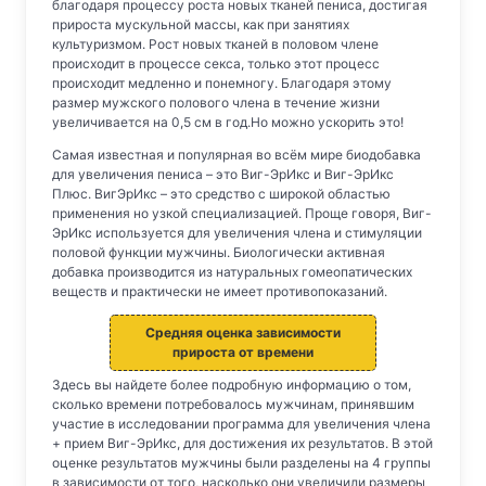
благодаря процессу роста новых тканей пениса, достигая
прироста мускульной массы, как при занятиях
культуризмом. Рост новых тканей в половом члене
происходит в процессе секса, только этот процесс
происходит медленно и понемногу. Благодаря этому
размер мужского полового члена в течение жизни
увеличивается на 0,5 см в год.Но можно ускорить это!
Самая известная и популярная во всём мире биодобавка
для увеличения пениса – это Виг-ЭрИкс и Виг-ЭрИкс
Плюс. ВигЭрИкс – это средство с широкой областью
применения но узкой специализацией. Проще говоря, Виг-
ЭрИкс используется для увеличения члена и стимуляции
половой функции мужчины. Биологически активная
добавка производится из натуральных гомеопатических
веществ и практически не имеет противопоказаний.
Средняя оценка зависимости
прироста от времени
Здесь вы найдете более подробную информацию о том,
сколько времени потребовалось мужчинам, принявшим
участие в исследовании программа для увеличения члена
+ прием Виг-ЭрИкс, для достижения их результатов. В этой
оценке результатов мужчины были разделены на 4 группы
в зависимости от того, насколько они увеличили размеры