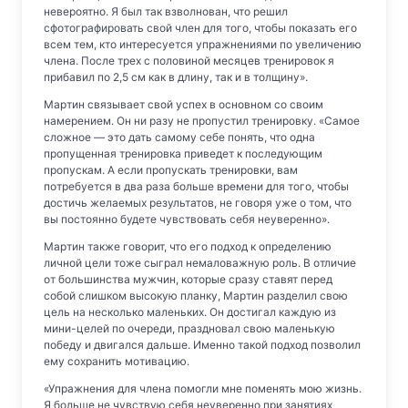
невероятно. Я был так взволнован, что решил
сфотографировать свой член для того, чтобы показать его
всем тем, кто интересуется упражнениями по увеличению
члена. После трех с половиной месяцев тренировок я
прибавил по 2,5 см как в длину, так и в толщину».
Мартин связывает свой успех в основном со своим
намерением. Он ни разу не пропустил тренировку. «Самое
сложное — это дать самому себе понять, что одна
пропущенная тренировка приведет к последующим
пропускам. А если пропускать тренировки, вам
потребуется в два раза больше времени для того, чтобы
достичь желаемых результатов, не говоря уже о том, что
вы постоянно будете чувствовать себя неуверенно».
Мартин также говорит, что его подход к определению
личной цели тоже сыграл немаловажную роль. В отличие
от большинства мужчин, которые сразу ставят перед
собой слишком высокую планку, Мартин разделил свою
цель на несколько маленьких. Он достигал каждую из
мини-целей по очереди, праздновал свою маленькую
победу и двигался дальше. Именно такой подход позволил
ему сохранить мотивацию.
«Упражнения для члена помогли мне поменять мою жизнь.
Я больше не чувствую себя неуверенно при занятиях