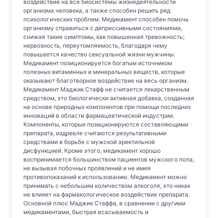
воздействие на все биосистемы жизнедеятельности
организма человека, а также способен решить ряд
психологических проблем. Медикамент способен помочь
организму справиться с депрессивными состояниями,
снижая такие симптомы, как повышенная тревожность;
нервозность, переутомляемость, благодаря чему
повышается качество сексуальной жизни мужчины.
Медикамент позиционируется богатым источником
полезных витаминных и минеральных веществ, которые
оказывают благотворное воздействие на весь организм.
Медикамент Маджик Стафф не считается лекарственным
средством, это биологически активная добавка, созданная
на основе природных компонентов при помощи последних
инноваций в области фармацевтической индустрии.
Компоненты, которые позиционируются составляющими
препарата, издревле считаются результативными
средствами в борьбе с мужской эректильной
дисфункцией. Кроме этого, медикамент хорошо
воспринимается большинством пациентов мужского пола,
не вызывая побочных проявлений и не имея
противопоказаний к использованию. Медикамент можно
принимать с небольшим количеством алкоголя, это никак
не влияет на фармакологическое воздействие препарата.
Основной плюс Маджик Стаффа, в сравнении с другими
медикаментами, быстрая всасываемость и