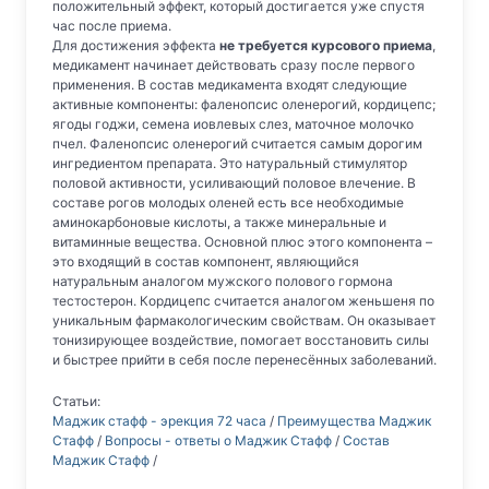
положительный эффект, который достигается уже спустя
час после приема.
Для достижения эффекта
не требуется курсового приема
,
медикамент начинает действовать сразу после первого
применения. В состав медикамента входят следующие
активные компоненты: фаленопсис оленерогий, кордицепс;
ягоды годжи, семена иовлевых слез, маточное молочко
пчел. Фаленопсис оленерогий считается самым дорогим
ингредиентом препарата. Это натуральный стимулятор
половой активности, усиливающий половое влечение. В
составе рогов молодых оленей есть все необходимые
аминокарбоновые кислоты, а также минеральные и
витаминные вещества. Основной плюс этого компонента –
это входящий в состав компонент, являющийся
натуральным аналогом мужского полового гормона
тестостерон. Кордицепс считается аналогом женьшеня по
уникальным фармакологическим свойствам. Он оказывает
тонизирующее воздействие, помогает восстановить силы
и быстрее прийти в себя после перенесённых заболеваний.
Статьи:
Маджик стафф - эрекция 72 часа
/
Преимущества Маджик
Стафф
/
Вопросы - ответы о Маджик Стафф
/
Состав
Маджик Стафф
/